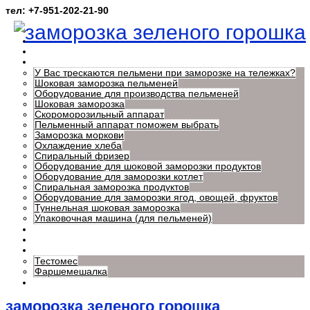
тел: +7-951-202-21-90
Главная
Главная
О нас
Нужная информация
У Вас трескаются пельмени при заморозке на тележках?
Шоковая заморозка пельменей
Оборудование для производства пельменей
Шоковая заморозка
Скороморозильный аппарат
Пельменный аппарат поможем выбрать
Заморозка моркови
Охлаждение хлеба
Спиральный фризер
Оборудование для шоковой заморозки продуктов
Оборудование для заморозки котлет
Спиральная заморозка продуктов
Оборудование для заморозки ягод, овощей, фруктов
Туннельная шоковая заморозка
Упаковочная машина (для пельменей)
Узнать цену на оборудование
Заказать звонок
Доп. оборудование
Тестомес
Фаршемешалка
Контакты
заморозка зеленого горошка