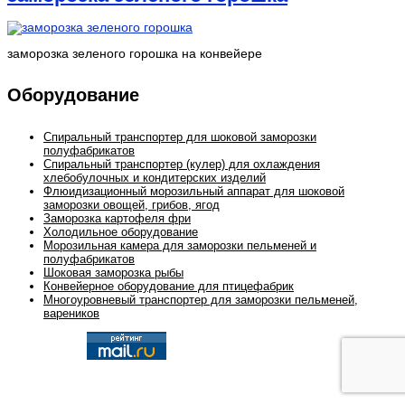
заморозка зеленого горошка на конвейере
Оборудование
Спиральный транспортер для шоковой заморозки
полуфабрикатов
Спиральный транспортер (кулер) для охлаждения
хлебобулочных и кондитерских изделий
Флюидизационный морозильный аппарат для шоковой
заморозки овощей, грибов, ягод
Заморозка картофеля фри
Холодильное оборудование
Морозильная камера для заморозки пельменей и
полуфабрикатов
Шоковая заморозка рыбы
Конвейерное оборудование для птицефабрик
Многоуровневый транспортер для заморозки пельменей,
вареников