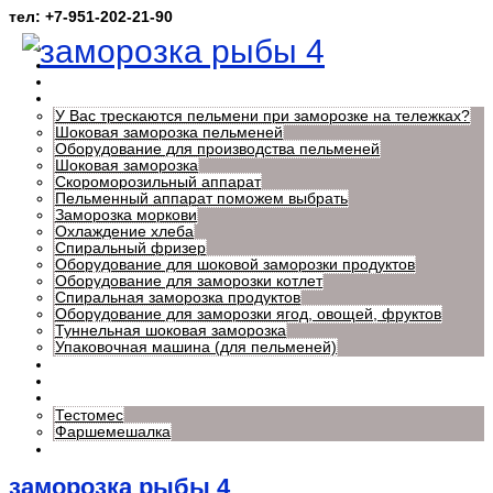
тел: +7-951-202-21-90
Главная
Главная
О нас
Нужная информация
У Вас трескаются пельмени при заморозке на тележках?
Шоковая заморозка пельменей
Оборудование для производства пельменей
Шоковая заморозка
Скороморозильный аппарат
Пельменный аппарат поможем выбрать
Заморозка моркови
Охлаждение хлеба
Спиральный фризер
Оборудование для шоковой заморозки продуктов
Оборудование для заморозки котлет
Спиральная заморозка продуктов
Оборудование для заморозки ягод, овощей, фруктов
Туннельная шоковая заморозка
Упаковочная машина (для пельменей)
Узнать цену на оборудование
Заказать звонок
Доп. оборудование
Тестомес
Фаршемешалка
Контакты
заморозка рыбы 4