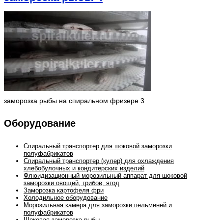
заморозка рыбы на спиральном фризере 3
Оборудование
Спиральный транспортер для шоковой заморозки
полуфабрикатов
Спиральный транспортер (кулер) для охлаждения
хлебобулочных и кондитерских изделий
Флюидизационный морозильный аппарат для шоковой
заморозки овощей, грибов, ягод
Заморозка картофеля фри
Холодильное оборудование
Морозильная камера для заморозки пельменей и
полуфабрикатов
Шоковая заморозка рыбы